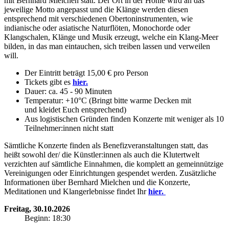
mit Bernhard Mielchen statt. Der Ort in der Höhle wird an das
jeweilige Motto angepasst und die Klänge werden diesen
entsprechend mit verschiedenen Obertoninstrumenten, wie
indianische oder asiatische Naturflöten, Monochorde oder
Klangschalen, Klänge und Musik erzeugt, welche ein Klang-Meer
bilden, in das man eintauchen, sich treiben lassen und verweilen
will.
Der Eintritt beträgt 15,00 € pro Person
Tickets gibt es
hier.
Dauer: ca. 45 - 90 Minuten
Temperatur: +10°C (Bringt bitte warme Decken mit
und kleidet Euch entsprechend)
Aus logistischen Gründen finden Konzerte mit weniger als 10
Teilnehmer:innen nicht statt
Sämtliche Konzerte finden als Benefizveranstaltungen statt, das
heißt sowohl der/ die Künstler:innen als auch die Klutertwelt
verzichten auf sämtliche Einnahmen, die komplett an gemeinnützige
Vereinigungen oder Einrichtungen gespendet werden. Zusätzliche
Informationen über Bernhard Mielchen und die Konzerte,
Meditationen und Klangerlebnisse findet Ihr
hier.
Freitag, 30.10.2026
Beginn: 18:30