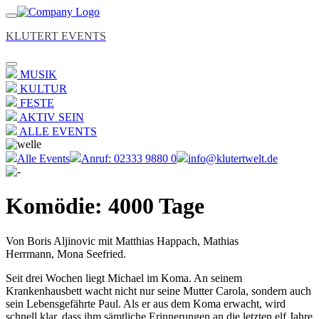
KLUTERT EVENTS
MUSIK
KULTUR
FESTE
AKTIV SEIN
ALLE EVENTS
Alle Events
Anruf: 02333 9880 0
info@klutertwelt.de
Komödie: 4000 Tage
Von Boris Aljinovic mit Matthias Happach, Mathias
Herrmann, Mona Seefried.
Seit drei Wochen liegt Michael im Koma. An seinem
Krankenhausbett wacht nicht nur seine Mutter Carola, sondern auch
sein Lebensgefährte Paul. Als er aus dem Koma erwacht, wird
schnell klar, dass ihm sämtliche Erinnerungen an die letzten elf Jahre